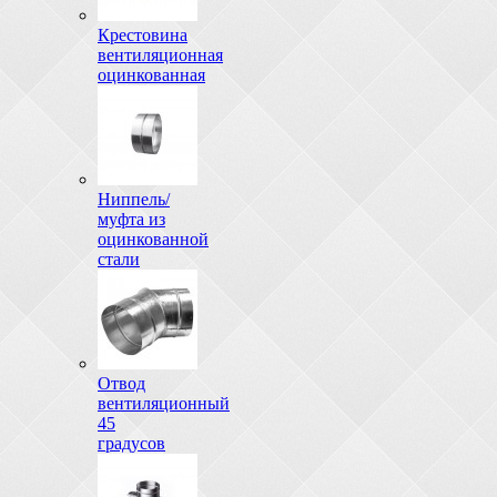
Крестовина
вентиляционная
оцинкованная
Ниппель/
муфта из
оцинкованной
стали
Отвод
вентиляционный
45
градусов