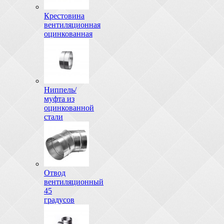
Крестовина
вентиляционная
оцинкованная
Ниппель/
муфта из
оцинкованной
стали
Отвод
вентиляционный
45
градусов