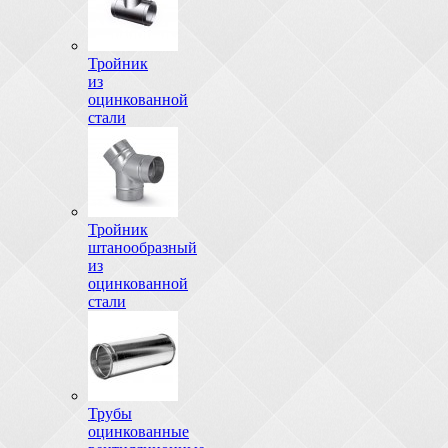
Тройник
из
оцинкованной
стали
Тройник
штанообразный
из
оцинкованной
стали
Трубы
оцинкованные