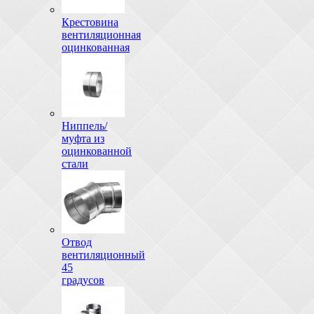
Крестовина
вентиляционная
оцинкованная
Ниппель/
муфта из
оцинкованной
стали
Отвод
вентиляционный
45
градусов