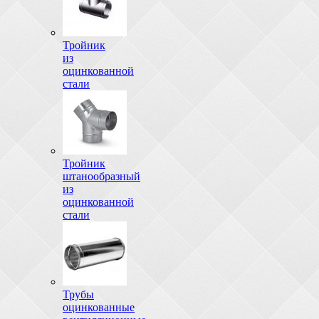
Тройник
из
оцинкованной
стали
Тройник
штанообразный
из
оцинкованной
стали
Трубы
оцинкованные