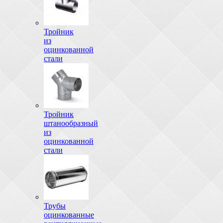
Тройник
из
оцинкованной
стали
Тройник
штанообразный
из
оцинкованной
стали
Трубы
оцинкованные