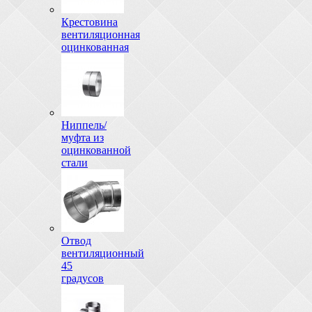
Крестовина
вентиляционная
оцинкованная
Ниппель/
муфта из
оцинкованной
стали
Отвод
вентиляционный
45
градусов