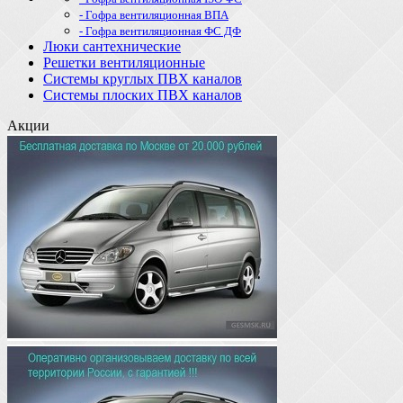
- Гофра вентиляционная ВПА
- Гофра вентиляционная ФС ДФ
Люки сантехнические
Решетки вентиляционные
Системы круглых ПВХ каналов
Системы плоских ПВХ каналов
Акции