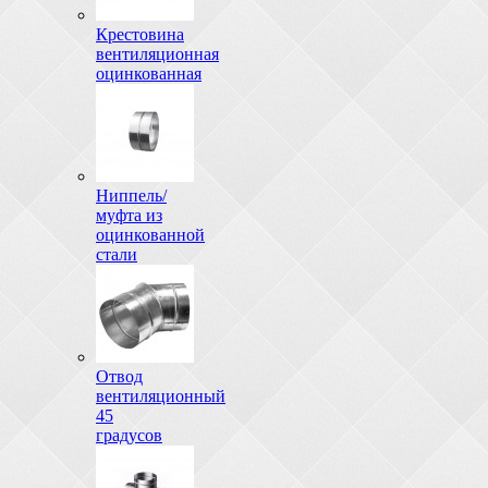
Крестовина
вентиляционная
оцинкованная
Ниппель/
муфта из
оцинкованной
стали
Отвод
вентиляционный
45
градусов