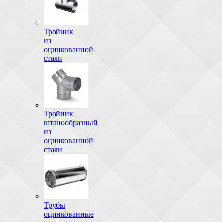
Тройник
из
оцинкованной
стали
Тройник
штанообразный
из
оцинкованной
стали
Трубы
оцинкованные