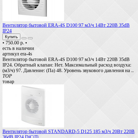
Вентилятор бытовой ERA-4S D100 97 м3/ч 14Вт 220В 35dB
IP24
Купить
•
750.00 р.
•
есть в наличии
артикул era-4s
Вентилятор бытовой ERA-4S D100 97 м3/ч 14Вт 220В 35dB
IP24. Обратный клапан: Нет. Максимальный расход воздуха:
(м3/ч) 97. Давление: (Па) 48. Уровень звукового давления на ..
TOP
товар
Вентилятор бытовой STANDARD-5 D125 185 м3/ч 20Вт 220В
36dB IP24 DiCiTi