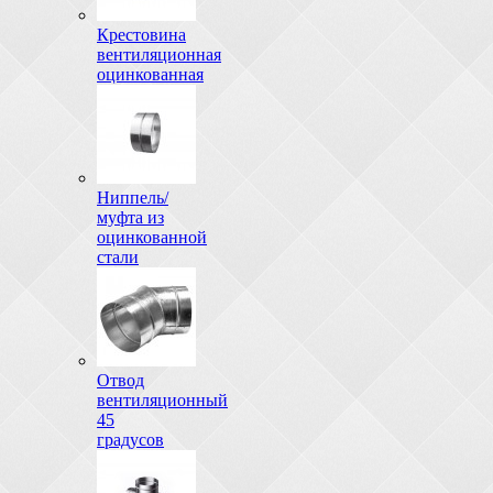
Крестовина
вентиляционная
оцинкованная
Ниппель/
муфта из
оцинкованной
стали
Отвод
вентиляционный
45
градусов