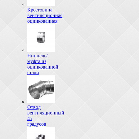
Крестовина
вентиляционная
оцинкованная
Ниппель/
муфта из
оцинкованной
стали
Отвод
вентиляционный
45
градусов