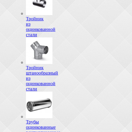
Тройник
из
оцинкованной
стали
Тройник
штанообразный
из
оцинкованной
стали
Трубы
оцинкованные