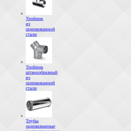
Тройник
из
оцинкованной
стали
Тройник
штанообразный
из
оцинкованной
стали
Трубы
оцинкованные