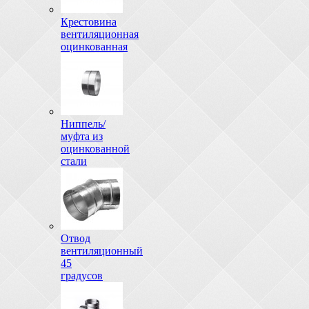
Крестовина
вентиляционная
оцинкованная
Ниппель/
муфта из
оцинкованной
стали
Отвод
вентиляционный
45
градусов