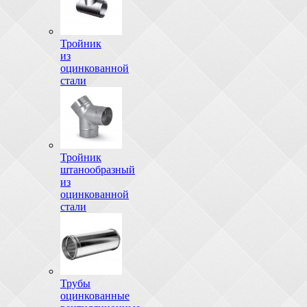
Тройник
из
оцинкованной
стали
Тройник
штанообразный
из
оцинкованной
стали
Трубы
оцинкованные