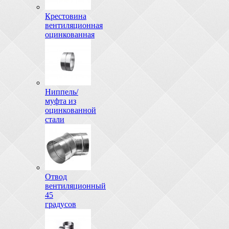
Крестовина
вентиляционная
оцинкованная
Ниппель/
муфта из
оцинкованной
стали
Отвод
вентиляционный
45
градусов