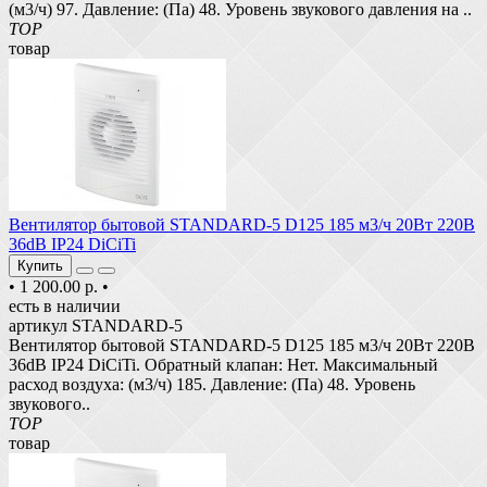
(м3/ч) 97. Давление: (Па) 48. Уровень звукового давления на ..
TOP
товар
Вентилятор бытовой STANDARD-5 D125 185 м3/ч 20Вт 220В
36dB IP24 DiCiTi
Купить
•
1 200.00 р.
•
есть в наличии
артикул STANDARD-5
Вентилятор бытовой STANDARD-5 D125 185 м3/ч 20Вт 220В
36dB IP24 DiCiTi. Обратный клапан: Нет. Максимальный
расход воздуха: (м3/ч) 185. Давление: (Па) 48. Уровень
звукового..
TOP
товар