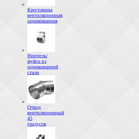
Крестовина
вентиляционная
оцинкованная
Ниппель/
муфта из
оцинкованной
стали
Отвод
вентиляционный
45
градусов