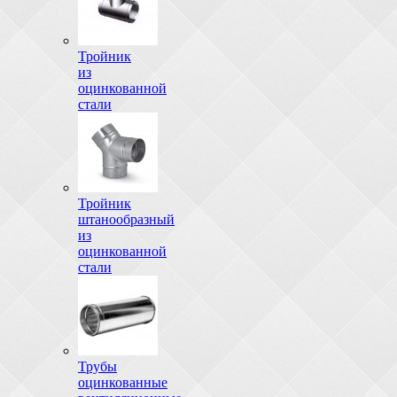
Тройник
из
оцинкованной
стали
Тройник
штанообразный
из
оцинкованной
стали
Трубы
оцинкованные