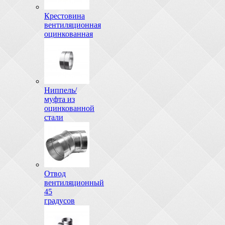
Крестовина
вентиляционная
оцинкованная
Ниппель/
муфта из
оцинкованной
стали
Отвод
вентиляционный
45
градусов