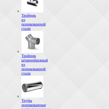
Тройник
из
оцинкованной
стали
Тройник
штанообразный
из
оцинкованной
стали
Трубы
оцинкованные