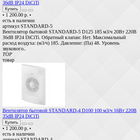
36dB IP24 DiCiTi
Купить
•
1 200.00 р.
•
есть в наличии
артикул STANDARD-5
Вентилятор бытовой STANDARD-5 D125 185 м3/ч 20Вт 220В
36dB IP24 DiCiTi. Обратный клапан: Нет. Максимальный
расход воздуха: (м3/ч) 185. Давление: (Па) 48. Уровень
звукового..
TOP
товар
Вентилятор бытовой STANDARD-4 D100 100 м3/ч 16Вт 220В
35dB IP24 DiCiTi
Купить
•
1 200.00 р.
•
есть в наличии
артикул STANDARD-4