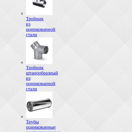
Тройник
из
оцинкованной
стали
Тройник
штанообразный
из
оцинкованной
стали
Трубы
оцинкованные