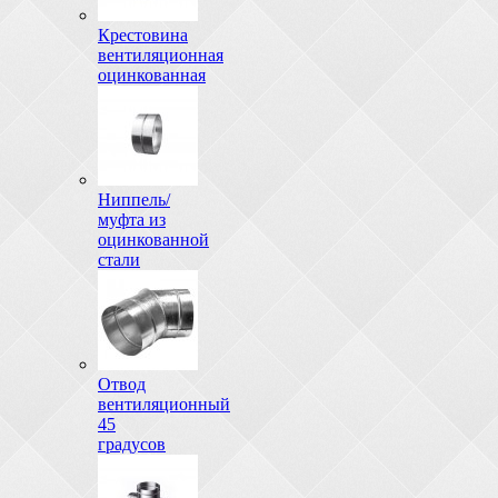
Крестовина
вентиляционная
оцинкованная
Ниппель/
муфта из
оцинкованной
стали
Отвод
вентиляционный
45
градусов