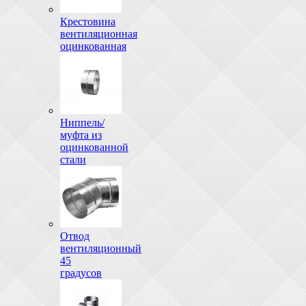
Крестовина
вентиляционная
оцинкованная
Ниппель/
муфта из
оцинкованной
стали
Отвод
вентиляционный
45
градусов