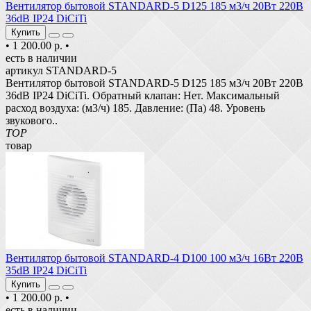
Вентилятор бытовой STANDARD-5 D125 185 м3/ч 20Вт 220В
36dB IP24 DiCiTi
Купить
•
1 200.00 р.
•
есть в наличии
артикул STANDARD-5
Вентилятор бытовой STANDARD-5 D125 185 м3/ч 20Вт 220В
36dB IP24 DiCiTi. Обратный клапан: Нет. Максимальный
расход воздуха: (м3/ч) 185. Давление: (Па) 48. Уровень
звукового..
TOP
товар
Вентилятор бытовой STANDARD-4 D100 100 м3/ч 16Вт 220В
35dB IP24 DiCiTi
Купить
•
1 200.00 р.
•
есть в наличии