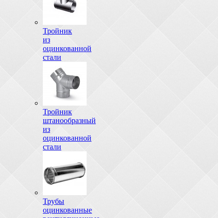
Тройник
из
оцинкованной
стали
Тройник
штанообразный
из
оцинкованной
стали
Трубы
оцинкованные