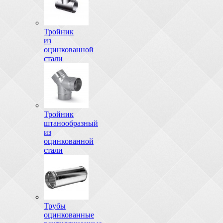
Тройник
из
оцинкованной
стали
Тройник
штанообразный
из
оцинкованной
стали
Трубы
оцинкованные