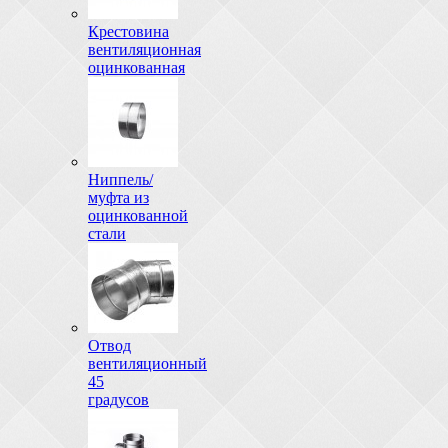
Крестовина
вентиляционная
оцинкованная
Ниппель/
муфта из
оцинкованной
стали
Отвод
вентиляционный
45
градусов