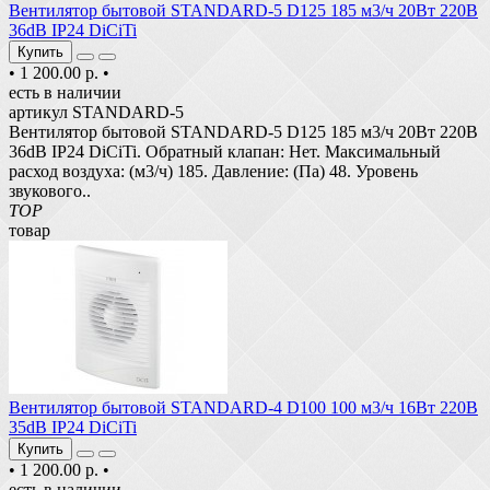
Вентилятор бытовой STANDARD-5 D125 185 м3/ч 20Вт 220В
36dB IP24 DiCiTi
Купить
•
1 200.00 р.
•
есть в наличии
артикул STANDARD-5
Вентилятор бытовой STANDARD-5 D125 185 м3/ч 20Вт 220В
36dB IP24 DiCiTi. Обратный клапан: Нет. Максимальный
расход воздуха: (м3/ч) 185. Давление: (Па) 48. Уровень
звукового..
TOP
товар
Вентилятор бытовой STANDARD-4 D100 100 м3/ч 16Вт 220В
35dB IP24 DiCiTi
Купить
•
1 200.00 р.
•
есть в наличии