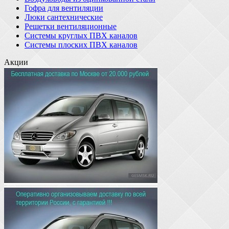
Гофра для вентиляции
Люки сантехнические
Решетки вентиляционные
Системы круглых ПВХ каналов
Системы плоских ПВХ каналов
Акции