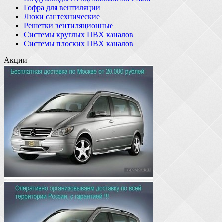
Гофра для вентиляции
Люки сантехнические
Решетки вентиляционные
Системы круглых ПВХ каналов
Системы плоских ПВХ каналов
Акции