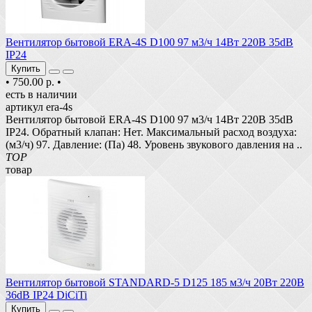
Вентилятор бытовой ERA-4S D100 97 м3/ч 14Вт 220В 35dB
IP24
Купить
•
750.00 р.
•
есть в наличии
артикул era-4s
Вентилятор бытовой ERA-4S D100 97 м3/ч 14Вт 220В 35dB
IP24. Обратный клапан: Нет. Максимальный расход воздуха:
(м3/ч) 97. Давление: (Па) 48. Уровень звукового давления на ..
TOP
товар
Вентилятор бытовой STANDARD-5 D125 185 м3/ч 20Вт 220В
36dB IP24 DiCiTi
Купить