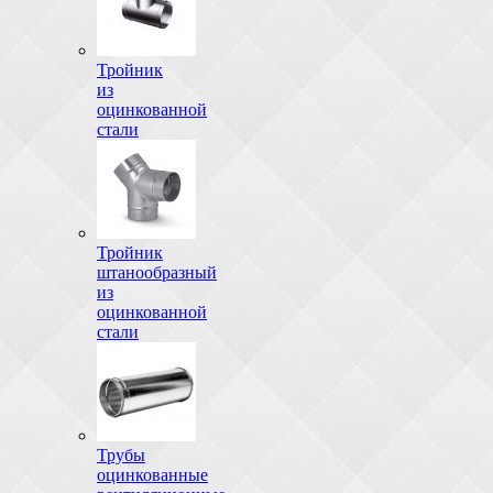
Тройник
из
оцинкованной
стали
Тройник
штанообразный
из
оцинкованной
стали
Трубы
оцинкованные