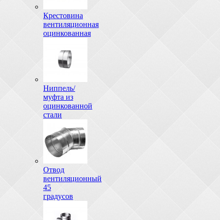
Крестовина
вентиляционная
оцинкованная
Ниппель/
муфта из
оцинкованной
стали
Отвод
вентиляционный
45
градусов