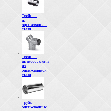
Тройник
из
оцинкованной
стали
Тройник
штанообразный
из
оцинкованной
стали
Трубы
оцинкованные