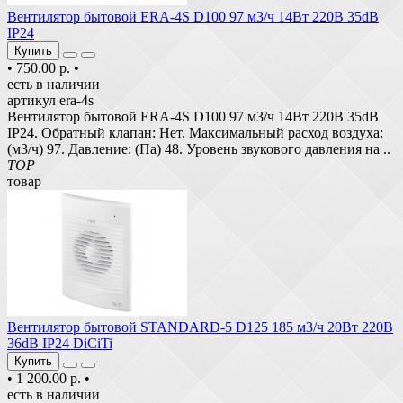
Вентилятор бытовой ERA-4S D100 97 м3/ч 14Вт 220В 35dB
IP24
Купить
•
750.00 р.
•
есть в наличии
артикул era-4s
Вентилятор бытовой ERA-4S D100 97 м3/ч 14Вт 220В 35dB
IP24. Обратный клапан: Нет. Максимальный расход воздуха:
(м3/ч) 97. Давление: (Па) 48. Уровень звукового давления на ..
TOP
товар
Вентилятор бытовой STANDARD-5 D125 185 м3/ч 20Вт 220В
36dB IP24 DiCiTi
Купить
•
1 200.00 р.
•
есть в наличии