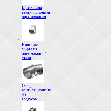
Крестовина
вентиляционная
оцинкованная
Ниппель/
муфта из
оцинкованной
стали
Отвод
вентиляционный
45
градусов