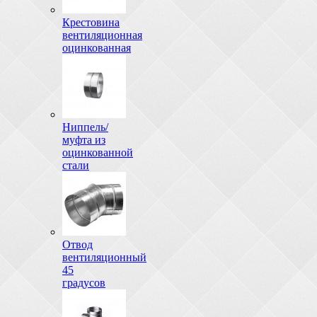
Крестовина
вентиляционная
оцинкованная
Ниппель/
муфта из
оцинкованной
стали
Отвод
вентиляционный
45
градусов