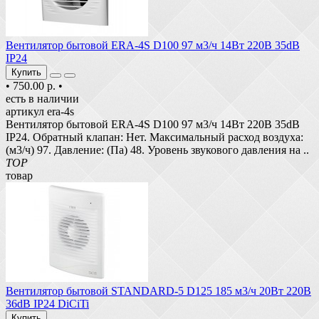
Вентилятор бытовой ERA-4S D100 97 м3/ч 14Вт 220В 35dB
IP24
Купить
•
750.00 р.
•
есть в наличии
артикул era-4s
Вентилятор бытовой ERA-4S D100 97 м3/ч 14Вт 220В 35dB
IP24. Обратный клапан: Нет. Максимальный расход воздуха:
(м3/ч) 97. Давление: (Па) 48. Уровень звукового давления на ..
TOP
товар
Вентилятор бытовой STANDARD-5 D125 185 м3/ч 20Вт 220В
36dB IP24 DiCiTi
Купить