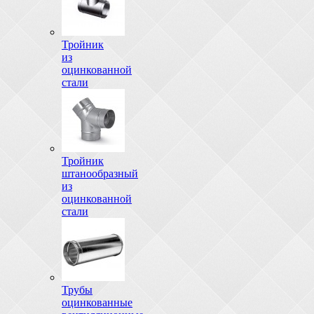
Тройник
из
оцинкованной
стали
Тройник
штанообразный
из
оцинкованной
стали
Трубы
оцинкованные