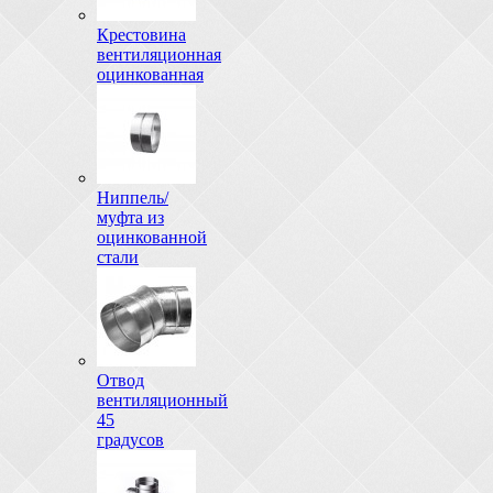
Крестовина
вентиляционная
оцинкованная
Ниппель/
муфта из
оцинкованной
стали
Отвод
вентиляционный
45
градусов