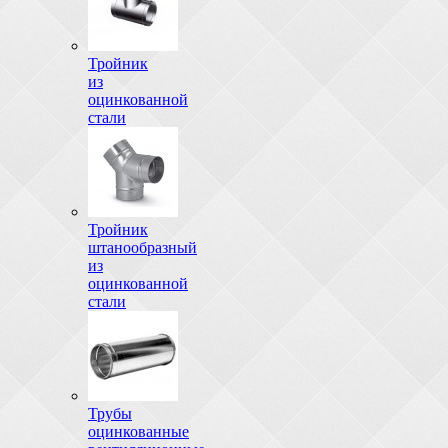
Тройник
из
оцинкованной
стали
Тройник
штанообразный
из
оцинкованной
стали
Трубы
оцинкованные