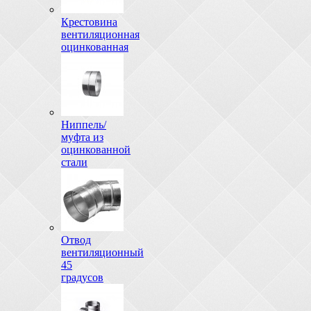
Крестовина
вентиляционная
оцинкованная
Ниппель/
муфта из
оцинкованной
стали
Отвод
вентиляционный
45
градусов