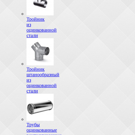
Тройник
из
оцинкованной
стали
Тройник
штанообразный
из
оцинкованной
стали
Трубы
оцинкованные