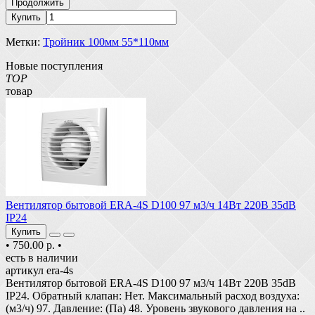
Продолжить
Купить
Метки:
Тройник 100мм 55*110мм
Новые поступления
TOP
товар
Вентилятор бытовой ERA-4S D100 97 м3/ч 14Вт 220В 35dB
IP24
Купить
•
750.00 р.
•
есть в наличии
артикул era-4s
Вентилятор бытовой ERA-4S D100 97 м3/ч 14Вт 220В 35dB
IP24. Обратный клапан: Нет. Максимальный расход воздуха:
(м3/ч) 97. Давление: (Па) 48. Уровень звукового давления на ..