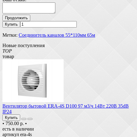
Продолжить
Купить
Метки:
Соединитель каналов 55*110мм 65м
Новые поступления
TOP
товар
Вентилятор бытовой ERA-4S D100 97 м3/ч 14Вт 220В 35dB
IP24
Купить
•
750.00 р.
•
есть в наличии
артикул era-4s