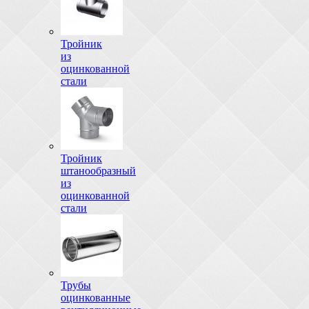
Тройник
из
оцинкованной
стали
Тройник
штанообразный
из
оцинкованной
стали
Трубы
оцинкованные