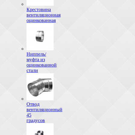
Крестовина
вентиляционная
оцинкованная
Ниппель/
муфта из
оцинкованной
стали
Отвод
вентиляционный
45
градусов