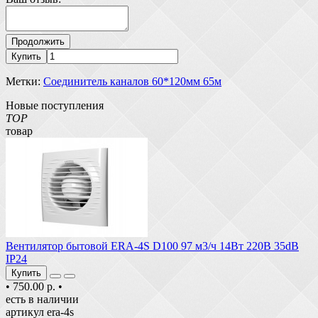
Продолжить
Купить
Метки:
Соединитель каналов 60*120мм 65м
Новые поступления
TOP
товар
Вентилятор бытовой ERA-4S D100 97 м3/ч 14Вт 220В 35dB
IP24
Купить
•
750.00 р.
•
есть в наличии
артикул era-4s