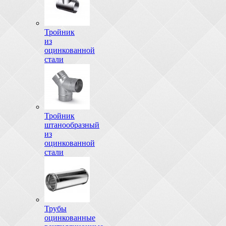
Тройник
из
оцинкованной
стали
Тройник
штанообразный
из
оцинкованной
стали
Трубы
оцинкованные