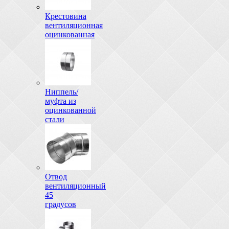
Крестовина
вентиляционная
оцинкованная
Ниппель/
муфта из
оцинкованной
стали
Отвод
вентиляционный
45
градусов