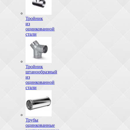
Тройник
из
оцинкованной
стали
Тройник
штанообразный
из
оцинкованной
стали
Трубы
оцинкованные