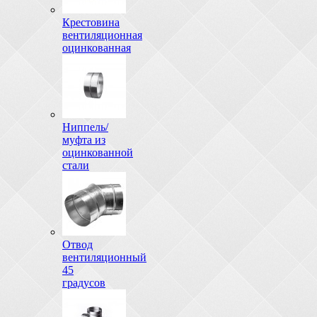
Крестовина
вентиляционная
оцинкованная
Ниппель/
муфта из
оцинкованной
стали
Отвод
вентиляционный
45
градусов