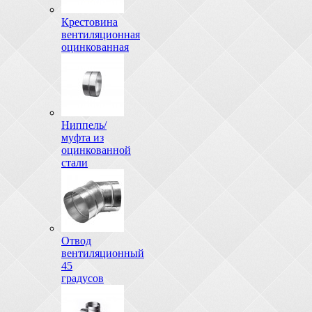
Крестовина
вентиляционная
оцинкованная
Ниппель/
муфта из
оцинкованной
стали
Отвод
вентиляционный
45
градусов