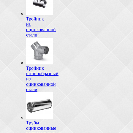
Тройник
из
оцинкованной
стали
Тройник
штанообразный
из
оцинкованной
стали
Трубы
оцинкованные