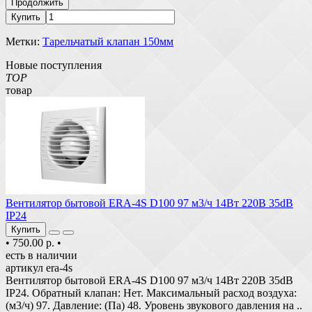
Продолжить
Купить
Метки:
Тарельчатый клапан 150мм
Новые поступления
TOP
товар
Вентилятор бытовой ERA-4S D100 97 м3/ч 14Вт 220В 35dB
IP24
Купить
•
750.00 р.
•
есть в наличии
артикул era-4s
Вентилятор бытовой ERA-4S D100 97 м3/ч 14Вт 220В 35dB
IP24. Обратный клапан: Нет. Максимальный расход воздуха:
(м3/ч) 97. Давление: (Па) 48. Уровень звукового давления на ..