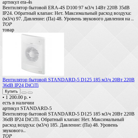
артикул era-4s
Вентилятор бытовой ERA-4S D100 97 м3/ч 14Вт 220В 35dB
IP24. Обратный клапан: Нет. Максимальный расход воздуха:
(м3/ч) 97. Давление: (Па) 48. Уровень звукового давления на ..
TOP
товар
Вентилятор бытовой STANDARD-5 D125 185 м3/ч 20Вт 220В
36dB IP24 DiCiTi
Купить
•
1 200.00 р.
•
есть в наличии
артикул STANDARD-5
Вентилятор бытовой STANDARD-5 D125 185 м3/ч 20Вт 220В
36dB IP24 DiCiTi. Обратный клапан: Нет. Максимальный
расход воздуха: (м3/ч) 185. Давление: (Па) 48. Уровень
звукового..
TOP