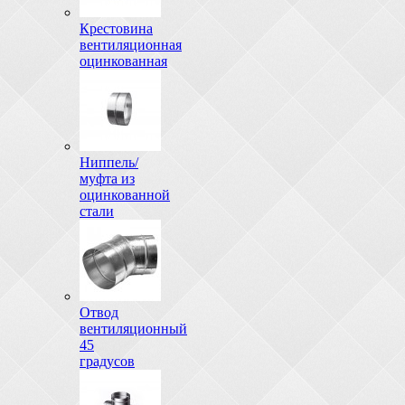
Крестовина
вентиляционная
оцинкованная
Ниппель/
муфта из
оцинкованной
стали
Отвод
вентиляционный
45
градусов