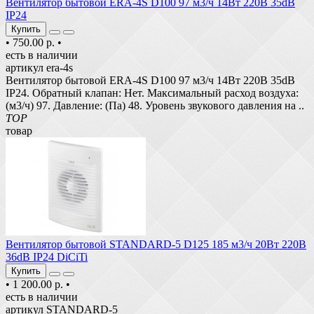
Вентилятор бытовой ERA-4S D100 97 м3/ч 14Вт 220В 35dB
IP24
Купить
•
750.00 р.
•
есть в наличии
артикул era-4s
Вентилятор бытовой ERA-4S D100 97 м3/ч 14Вт 220В 35dB
IP24. Обратный клапан: Нет. Максимальный расход воздуха:
(м3/ч) 97. Давление: (Па) 48. Уровень звукового давления на ..
TOP
товар
Вентилятор бытовой STANDARD-5 D125 185 м3/ч 20Вт 220В
36dB IP24 DiCiTi
Купить
•
1 200.00 р.
•
есть в наличии
артикул STANDARD-5