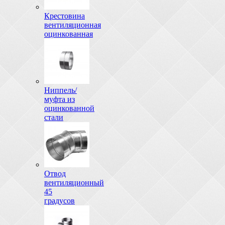
Крестовина
вентиляционная
оцинкованная
Ниппель/
муфта из
оцинкованной
стали
Отвод
вентиляционный
45
градусов