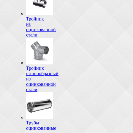
Тройник
из
оцинкованной
стали
Тройник
штанообразный
из
оцинкованной
стали
Трубы
оцинкованные