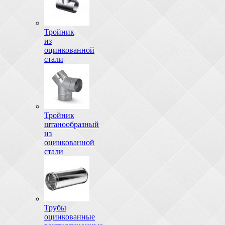
Тройник
из
оцинкованной
стали
Тройник
штанообразный
из
оцинкованной
стали
Трубы
оцинкованные