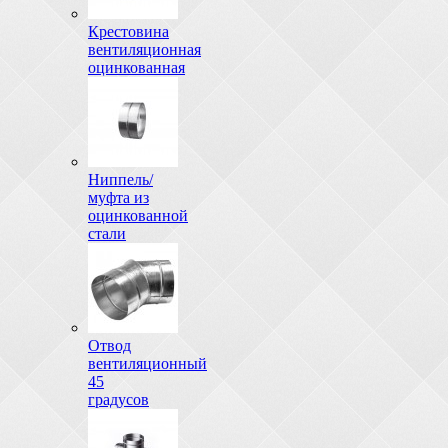
Крестовина
вентиляционная
оцинкованная
Ниппель/
муфта из
оцинкованной
стали
Отвод
вентиляционный
45
градусов