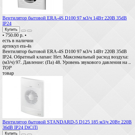
Вентилятор бытовой ERA-4S D100 97 м3/ч 14Вт 220В 35dB
IP24
Купить
•
750.00 р.
•
есть в наличии
артикул era-4s
Вентилятор бытовой ERA-4S D100 97 м3/ч 14Вт 220В 35dB
IP24. Обратный клапан: Нет. Максимальный расход воздуха:
(м3/ч) 97. Давление: (Па) 48. Уровень звукового давления на ..
TOP
товар
Вентилятор бытовой STANDARD-5 D125 185 м3/ч 20Вт 220В
36dB IP24 DiCiTi
Купить