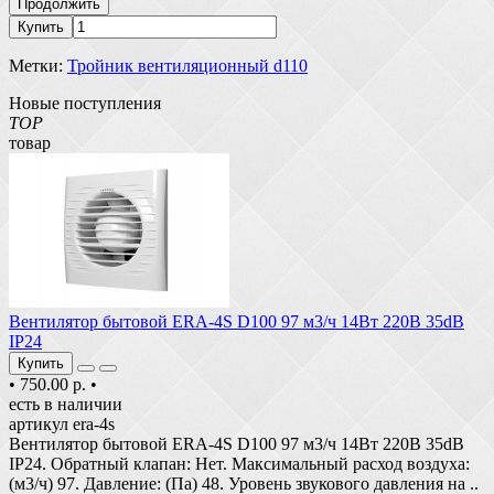
Продолжить
Купить
Метки:
Тройник вентиляционный d110
Новые поступления
TOP
товар
Вентилятор бытовой ERA-4S D100 97 м3/ч 14Вт 220В 35dB
IP24
Купить
•
750.00 р.
•
есть в наличии
артикул era-4s
Вентилятор бытовой ERA-4S D100 97 м3/ч 14Вт 220В 35dB
IP24. Обратный клапан: Нет. Максимальный расход воздуха:
(м3/ч) 97. Давление: (Па) 48. Уровень звукового давления на ..