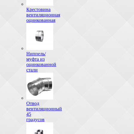
Крестовина
вентиляционная
оцинкованная
Ниппель/
муфта из
оцинкованной
стали
Отвод
вентиляционный
45
градусов