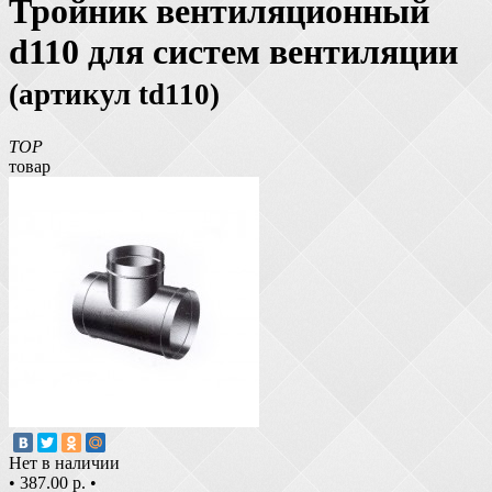
Тройник вентиляционный
d110 для систем вентиляции
(артикул td110)
TOP
товар
Нет в наличии
•
387.00 р.
•