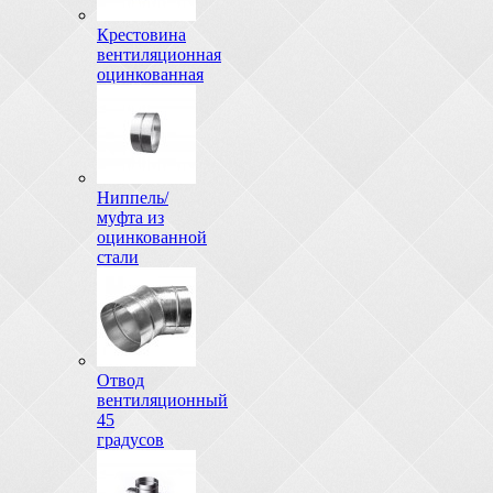
Крестовина
вентиляционная
оцинкованная
Ниппель/
муфта из
оцинкованной
стали
Отвод
вентиляционный
45
градусов