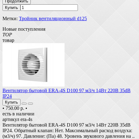
Продолжить
Купить
Метки:
Тройник вентиляционный d125
Новые поступления
TOP
товар
Вентилятор бытовой ERA-4S D100 97 м3/ч 14Вт 220В 35dB
IP24
Купить
•
750.00 р.
•
есть в наличии
артикул era-4s
Вентилятор бытовой ERA-4S D100 97 м3/ч 14Вт 220В 35dB
IP24. Обратный клапан: Нет. Максимальный расход воздуха:
(м3/ч) 97. Давление: (Па) 48. Уровень звукового давления на ..