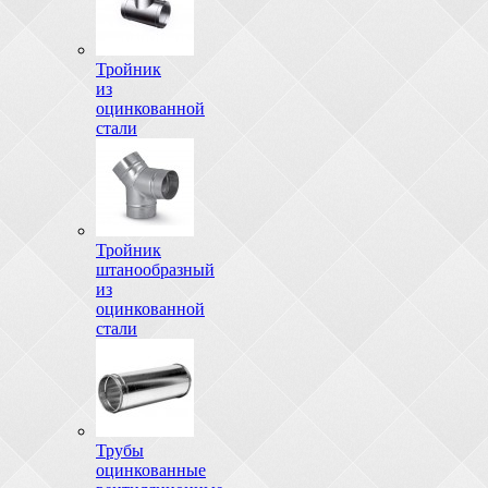
Тройник
из
оцинкованной
стали
Тройник
штанообразный
из
оцинкованной
стали
Трубы
оцинкованные