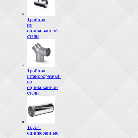
Тройник
из
оцинкованной
стали
Тройник
штанообразный
из
оцинкованной
стали
Трубы
оцинкованные