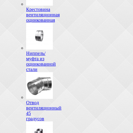
Крестовина
вентиляционная
оцинкованная
Ниппель/
муфта из
оцинкованной
стали
Отвод
вентиляционный
45
градусов