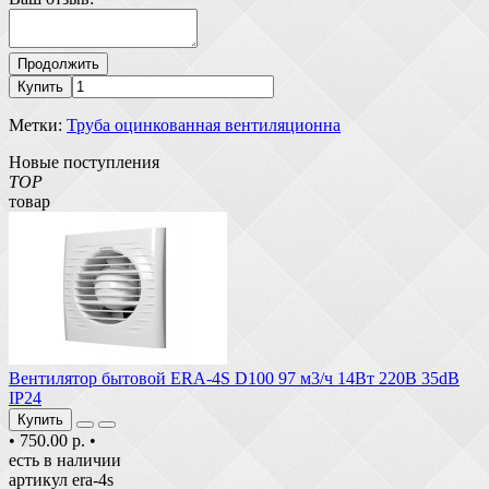
Продолжить
Купить
Метки:
Труба оцинкованная вентиляционна
Новые поступления
TOP
товар
Вентилятор бытовой ERA-4S D100 97 м3/ч 14Вт 220В 35dB
IP24
Купить
•
750.00 р.
•
есть в наличии
артикул era-4s