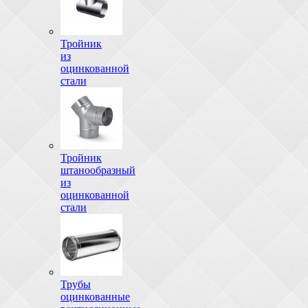
Тройник
из
оцинкованной
стали
Тройник
штанообразный
из
оцинкованной
стали
Трубы
оцинкованные