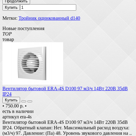
Продолжить
Купить
Метки:
Тройник оцинкованный d140
Новые поступления
TOP
товар
Вентилятор бытовой ERA-4S D100 97 м3/ч 14Вт 220В 35dB
IP24
Купить
•
750.00 р.
•
есть в наличии
артикул era-4s
Вентилятор бытовой ERA-4S D100 97 м3/ч 14Вт 220В 35dB
IP24. Обратный клапан: Нет. Максимальный расход воздуха:
(м3/ч) 97. Давление: (Па) 48. Уровень звукового давления на ..