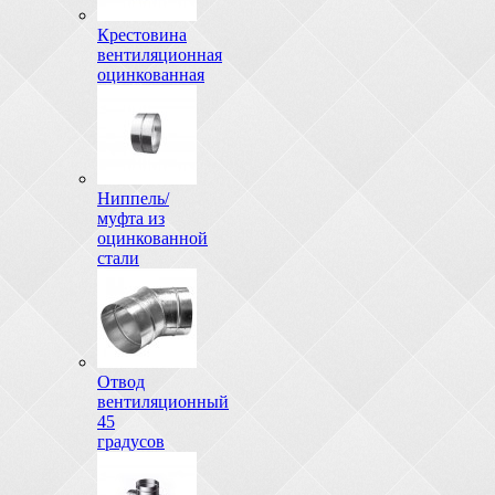
Крестовина
вентиляционная
оцинкованная
Ниппель/
муфта из
оцинкованной
стали
Отвод
вентиляционный
45
градусов