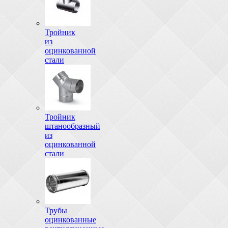
Тройник
из
оцинкованной
стали
Тройник
штанообразный
из
оцинкованной
стали
Трубы
оцинкованные