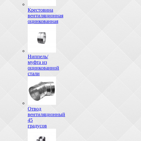
Крестовина
вентиляционная
оцинкованная
Ниппель/
муфта из
оцинкованной
стали
Отвод
вентиляционный
45
градусов