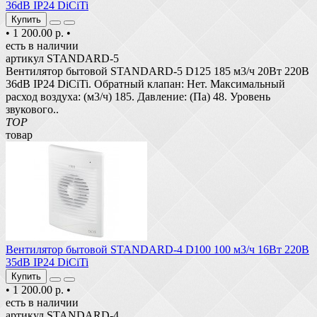
36dB IP24 DiCiTi
Купить
•
1 200.00 р.
•
есть в наличии
артикул STANDARD-5
Вентилятор бытовой STANDARD-5 D125 185 м3/ч 20Вт 220В
36dB IP24 DiCiTi. Обратный клапан: Нет. Максимальный
расход воздуха: (м3/ч) 185. Давление: (Па) 48. Уровень
звукового..
TOP
товар
Вентилятор бытовой STANDARD-4 D100 100 м3/ч 16Вт 220В
35dB IP24 DiCiTi
Купить
•
1 200.00 р.
•
есть в наличии
артикул STANDARD-4